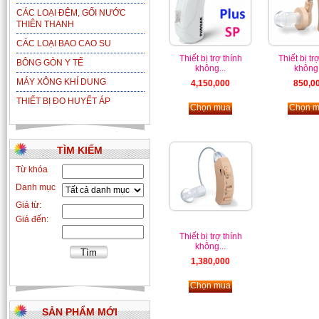
CÁC LOẠI ĐỆM, GỐI NƯỚC
THIÊN THANH
CÁC LOẠI BAO CAO SU
Thiết bị trợ thính
Thiết bị tr
BÔNG GÒN Y TẾ
không...
không.
MÁY XÔNG KHÍ DUNG
4,150,000
850,0
THIẾT BỊ ĐO HUYẾT ÁP
Chọn mua
Chọn 
MÁY ĐO HUYẾT ÁP DÀNH CHO
TRẺ EM ALPK2 MODEL 500C3 -
TÌM KIẾM
KÈM ỐNG NGHE FT-801
Từ khóa
Danh mục
Giá từ:
Giá đến:
Thiết bị trợ thính
không...
1,380,000
Giá bán : 690,000
Chọn mua
MÁY ĐO HUYẾT ÁP ĐỒNG HỒ
SẢN PHẨM MỚI