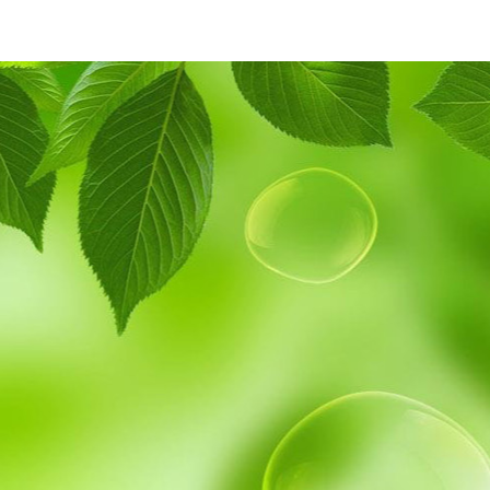
Giá bán : 750,000
Máy đo huyết áp cổ tay ALPK2
(WS-910)
Giá bán : 780,000