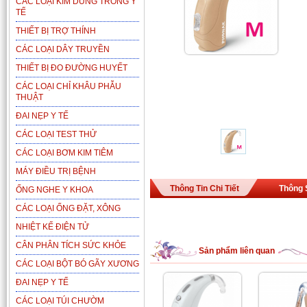
CÁC LOẠI KIM DÙNG TRONG Y
TẾ
THIẾT BỊ TRỢ THÍNH
CÁC LOẠI DÂY TRUYỀN
THIẾT BỊ ĐO ĐƯỜNG HUYẾT
CÁC LOẠI CHỈ KHÂU PHẪU
THUẬT
ĐAI NẸP Y TẾ
CÁC LOẠI TEST THỬ
CÁC LOẠI BƠM KIM TIÊM
MÁY ĐIỀU TRỊ BỆNH
Thông Tin Chi Tiết
Thông 
ỐNG NGHE Y KHOA
CÁC LOẠI ỐNG ĐẶT, XÔNG
NHIỆT KẾ ĐIỆN TỬ
CÂN PHÂN TÍCH SỨC KHỎE
Sản phẩm liên quan
CÁC LOẠI BỘT BÓ GÃY XƯƠNG
ĐAI NẸP Y TẾ
CÁC LOẠI TÚI CHƯỜM