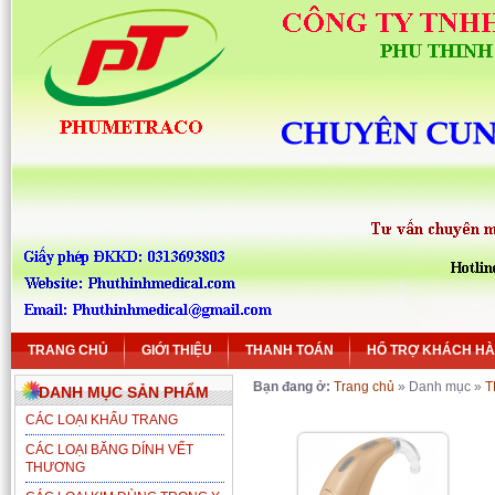
TRANG CHỦ
GIỚI THIỆU
THANH TOÁN
HỔ TRỢ KHÁCH H
Bạn đang ở:
Trang chủ
» Danh mục »
T
DANH MỤC SẢN PHẨM
CÁC LOẠI KHẨU TRANG
CÁC LOẠI BĂNG DÍNH VẾT
THƯƠNG