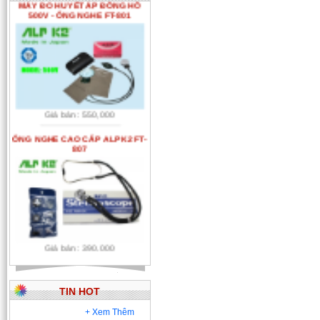
500V - ỐNG NGHE FT-801
Giá bán : 550,000
ỐNG NGHE CAO CẤP ALPK2 FT-
807
Giá bán : 390,000
Ống nghe tim phổi tiêu chuẩn
dùng phổ biến tại các Bệnh viện
TIN HOT
+ Xem Thêm