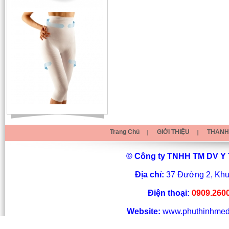
MCARE IR-03MT USA
Giá bán : 690,000
Máy đo huyết áp bắp tay cao cấp
tự động hoàn toàn ALPK2 (K2-
1802)
Trang Chủ
GIỚI THIỆU
THANH
© Công ty TNHH TM DV Y 
Địa chỉ:
37 Đường 2, Khu
Giá bán : 1,270,000
Điện thoại:
0909.2600
Máy đo huyết áp bắp tay bán tự
động ALPK2 (K2-1701)
Website:
www.phuthinhmed